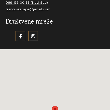
069 133 00 33 (Novi Sad)
francusketajne@gmail.com
Društvene mreže