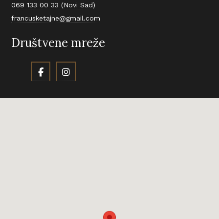
069 133 00 33 (Novi Sad)
francusketajne@gmail.com
Društvene mreže