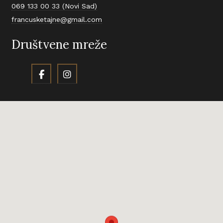
069 133 00 33 (Novi Sad)
francusketajne@gmail.com
Društvene mreže