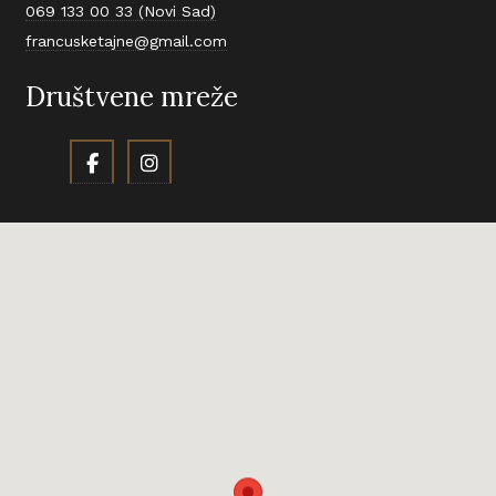
069 133 00 33 (Novi Sad)
francusketajne@gmail.com
Društvene mreže