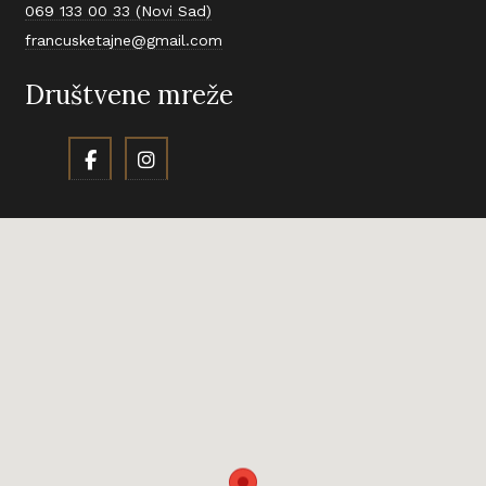
069 133 00 33 (Novi Sad)
francusketajne@gmail.com
Društvene mreže