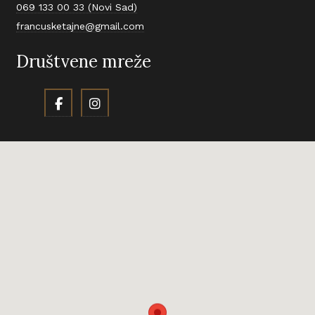
069 133 00 33 (Novi Sad)
francusketajne@gmail.com
Društvene mreže