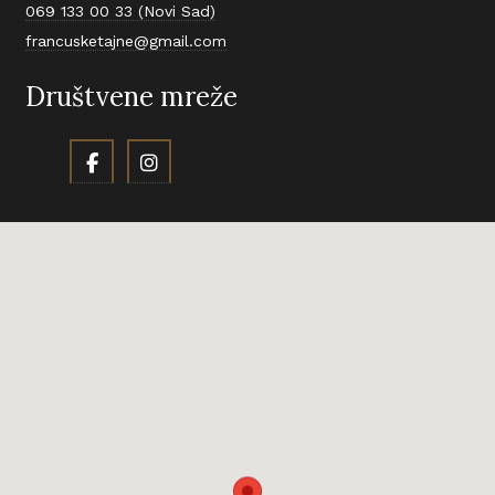
069 133 00 33 (Novi Sad)
francusketajne@gmail.com
Društvene mreže