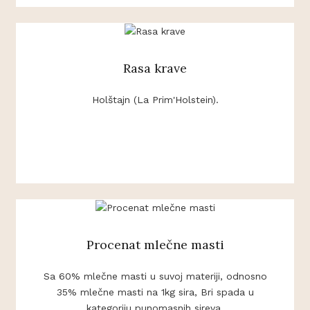
Rasa krave
Holštajn (La Prim'Holstein).
Procenat mlečne masti
Sa 60% mlečne masti u suvoj materiji, odnosno
35% mlečne masti na 1kg sira, Bri spada u
kategoriju punomasnih sireva.