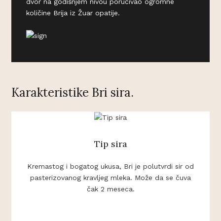
dvor na godišnjem nivou poručivao ogromne
količine Brija iz Žuar opatije.
Karakteristike Bri sira.
Tip sira
Kremastog i bogatog ukusa, Bri je polutvrdi sir od
pasterizovanog kravljeg mleka. Može da se čuva
čak 2 meseca.