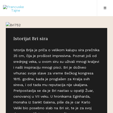
Istorijat Bri sira
Istorija Brija je priča o velikom kalupu sira prečnika
35 cm, čija je prošlost impresivna. Poznat još od
srednjeg veka, u ovom siru su uživali mnogi kraljevi
i našli inspiraciju mnogi pisci. Bri je doživeo
vrhunac svoje slave za vreme Bečkog kongresa
1815. godine, kada je proglašen za Kralja svih
sireva, i od tada mu reputacija nije ukaljana.
Pretpostavlja se da je Bri nastao u opatiji Žuar,
osnovanoj u VII veku. U hronikama Eginharda,
monaha iz Sankt Galena, piše da je car Karlo
Veliki bio posebno slab na Bri sir, te je za svoj