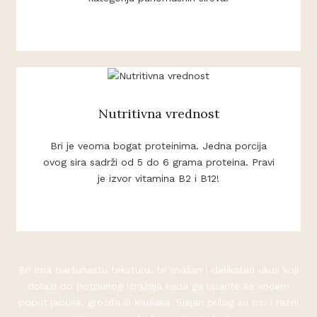
Nutritivna vrednost
Bri je veoma bogat proteinima. Jedna porcija
ovog sira sadrži od 5 do 6 grama proteina. Pravi
je izvor vitamina B2 i B12!
Bri ima baršunastu teksturu, te snažan i delikatan ukus koji
dolazi do potpunog izražaja kada ga uparite sa voćem
poput jabuka, grožđa ili krušaka. Sjajan prilog su mu i razni