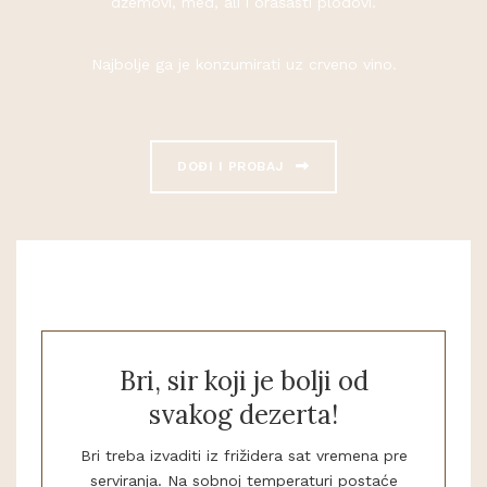
džemovi, med, ali i orašasti plodovi.
Najbolje ga je konzumirati uz crveno vino.
DOĐI I PROBAJ
Bri, sir koji je bolji od
svakog dezerta!
Bri treba izvaditi iz frižidera sat vremena pre
serviranja. Na sobnoj temperaturi postaće