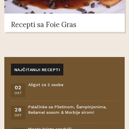
Recepti sa Foie Gras
NAJČITANIJI RECEPTI
Aligot za 2 osobe
02
OKT
Palačinke sa Piletinom, Šampinjonima,
28
Bešamel sosom & Morbije sirom!
OKT