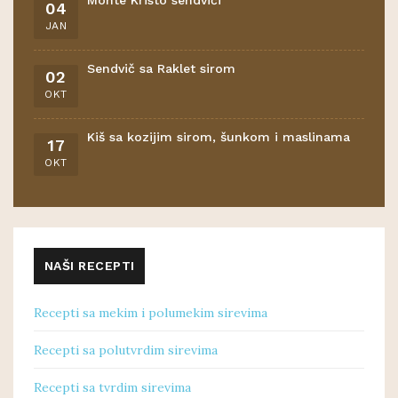
Monte Kristo sendviči
04
JAN
Sendvič sa Raklet sirom
02
OKT
Kiš sa kozijim sirom, šunkom i maslinama
17
OKT
NAŠI RECEPTI
Recepti sa mekim i polumekim sirevima
Recepti sa polutvrdim sirevima
Recepti sa tvrdim sirevima