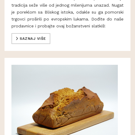
tradicija seže više od jednog milenijuma unazad. Nugat
je poreklom sa Bliskog istoka, odakle su ga pomorski
trgovci proširili po evropskim lukama. Dođite do naše
prodavnice i probajte ovaj božanstveni slatkiš!
SAZNAJ VIŠE