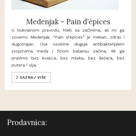
Medenjak - Pain d'épices
U bukvalnom prevodu, hleb sa začinima, ali mi ga
zovemo Medenjak. “Pain d'épices” je mekan, zdrav i
dugotrajan. Ove osobine duguje antibakterijskim
svojstvima meda i finom balansu začina. Mi ga
pravimo bez kvasca, bez mleka, bez šećera, bez
putera i ulja.
SAZNAJ VIŠE
Prodavnica: