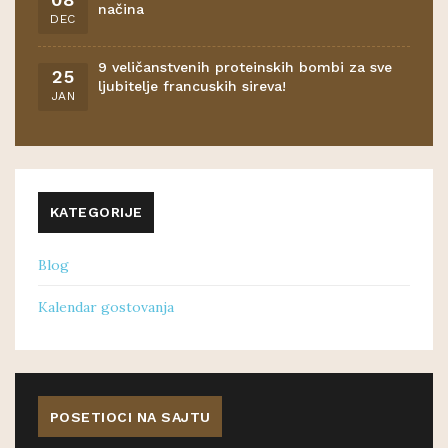
načina
DEC
9 veličanstvenih proteinskih bombi za sve
25
ljubitelje francuskih sireva!
JAN
KATEGORIJE
Blog
Kalendar gostovanja
POSETIOCI NA SAJTU