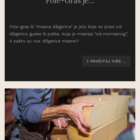
Foie-Gras je...
Foie-gras ili “masna džigerica” je jelo koje se pravi od
džigerice guske ili patke, koja je masnija “od normalnog”.
A zašto su ove džigerice masne?
PROČITAJ VIŠE …