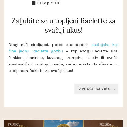
10 Sep 2020
Zaljubite se u topljeni Raclette za
svačiji ukus!
Dragi naši siroljupci, pored standardnih
sastojaka koji
čine jednu Raclette gozbu
- topljenog Raclette sira,
šunkice, slaninice, kuvanog krompira, kiselih ili svežih
krastavčića i ostalog povrća, sada možete da uživate i u
topljenom Rakletu za svačiji ukus!
PROČITAJ VIŠE …