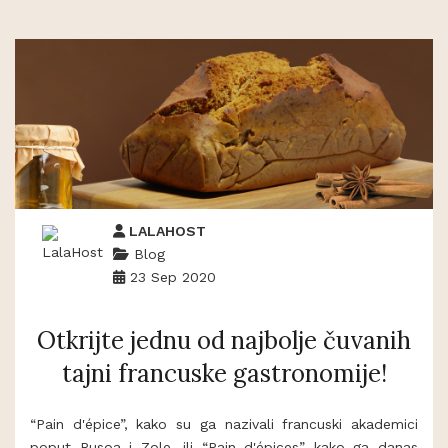
LALAHOST
Blog
23 Sep 2020
Otkrijte jednu od najbolje čuvanih
tajni francuske gastronomije!
“Pain d'épice”, kako su ga nazivali francuski akademici
poput Rusoa i Zole, ili “Pain d'épices” kako ga danas