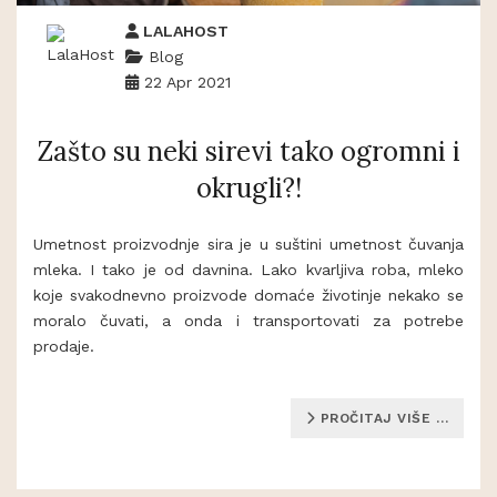
LALAHOST
Blog
22 Apr 2021
Zašto su neki sirevi tako ogromni i
okrugli?!
Umetnost proizvodnje sira je u suštini umetnost čuvanja
mleka. I tako je od davnina. Lako kvarljiva roba, mleko
koje svakodnevno proizvode domaće životinje nekako se
moralo čuvati, a onda i transportovati za potrebe
prodaje.
PROČITAJ VIŠE …