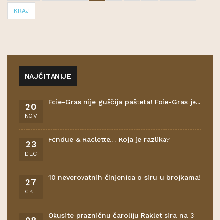
KRAJ
NAJČITANIJE
Foie-Gras nije guščija pašteta! Foie-Gras je...
20
NOV
Fondue & Raclette… Koja je razlika?
23
DEC
10 neverovatnih činjenica o siru u brojkama!
27
OKT
Okusite prazničnu čaroliju Raklet sira na 3
08