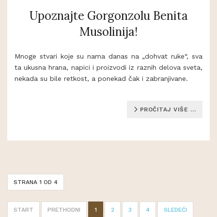
Upoznajte Gorgonzolu Benita
Musolinija!
Mnoge stvari koje su nama danas na „dohvat ruke“, sva
ta ukusna hrana, napici i proizvodi iz raznih delova sveta,
nekada su bile retkost, a ponekad čak i zabranjivane.
PROČITAJ VIŠE …
STRANA 1 OD 4
START
PRETHODNI
1
2
3
4
SLEDEĆI