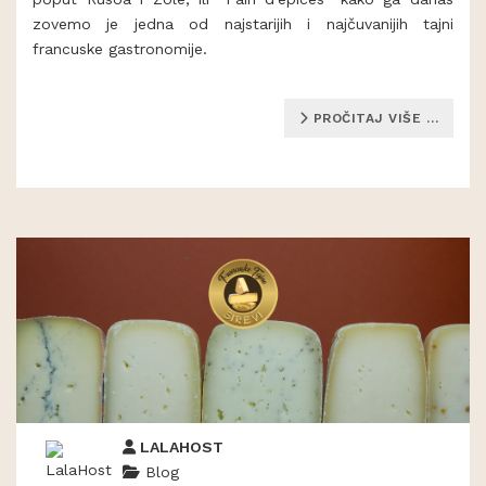
zovemo je jedna od najstarijih i najčuvanijih tajni
francuske gastronomije.
PROČITAJ VIŠE …
LALAHOST
Blog