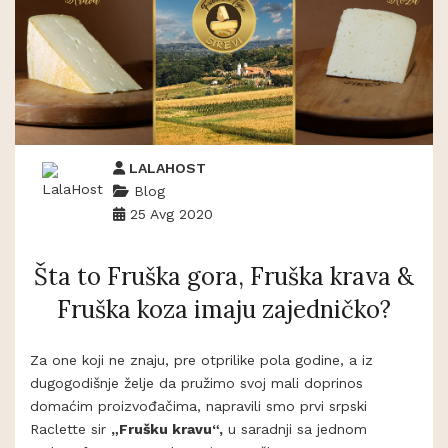
LALAHOST
Blog
25 Avg 2020
Šta to Fruška gora, Fruška krava &
Fruška koza imaju zajedničko?
Za one koji ne znaju, pre otprilike pola godine, a iz
dugogodišnje želje da pružimo svoj mali doprinos
domaćim proizvođačima, napravili smo prvi srpski
Raclette sir
„Frušku kravu“,
u saradnji sa jednom