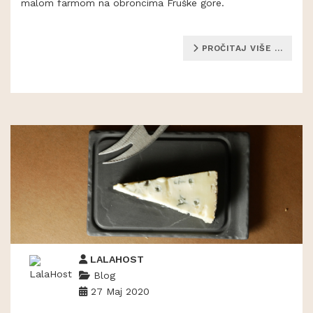
malom farmom na obroncima Fruške gore.
PROČITAJ VIŠE …
LALAHOST
Blog
27 Maj 2020