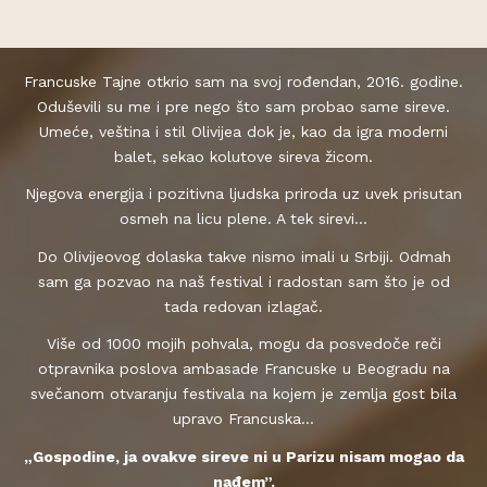
Francuske Tajne otkrio sam na svoj rođendan, 2016. godine.
Oduševili su me i pre nego što sam probao same sireve.
Umeće, veština i stil Olivijea dok je, kao da igra moderni
balet, sekao kolutove sireva žicom.
Njegova energija i pozitivna ljudska priroda uz uvek prisutan
osmeh na licu plene. A tek sirevi...
Do Olivijeovog dolaska takve nismo imali u Srbiji. Odmah
sam ga pozvao na naš festival i radostan sam što je od
tada redovan izlagač.
Više od 1000 mojih pohvala, mogu da posvedoče reči
otpravnika poslova ambasade Francuske u Beogradu na
svečanom otvaranju festivala na kojem je zemlja gost bila
upravo Francuska…
„Gospodine, ja ovakve sireve ni u Parizu nisam mogao da
nađem”.