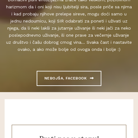
harizmom da i oni koji nisu ljubitelji sira, posle priče sa njima
i kad probaju njihove prelepe sireve, mogu doći samo u
jednu nedoumicu, koji SIR odabrati za poneti i uživati uz
njega, da li neki lakši za jutarnje uživanje ili neki jači za neko
poslepodnevno uživanje, ili one prave za večernje uživanje
uz društvo i čašu dobrog crnog vina... Svaka čast i nastavite
ovako, a ako može bolje od ovoga onda i bolje :)
NEBOJŠA, FACEBOOK