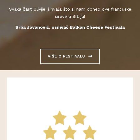
Svaka čast Olivije, i hvala što si nam doneo ove francuske
sireve u Srbiju!
Srba Jovanović, osnivač Balkan Cheese Festivala
VIŠE O FESTIVALU