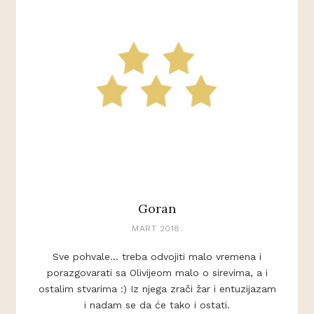
Goran
MART 2018.
Sve pohvale... treba odvojiti malo vremena i
porazgovarati sa Olivijeom malo o sirevima, a i
ostalim stvarima :) Iz njega zrači žar i entuzijazam
i nadam se da će tako i ostati.