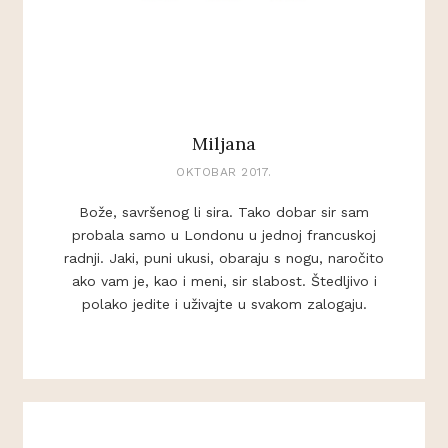
Miljana
OKTOBAR 2017.
Bože, savršenog li sira. Tako dobar sir sam
probala samo u Londonu u jednoj francuskoj
radnji. Jaki, puni ukusi, obaraju s nogu, naročito
ako vam je, kao i meni, sir slabost. Štedljivo i
polako jedite i uživajte u svakom zalogaju.