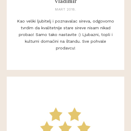
Vladimir
MART 2018.
Kao veliki ljubitelj i poznavalac sireva, odgovorno
tvrdim da kvalitetnije stare sireve nisam nikad
probao! Samo tako nastavite :) Ljubazni, topli i
kulturni domaćini na štandu. Sve pohvale
prodavcu!