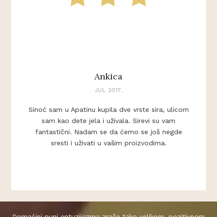
Ankica
JUL 2017.
Sinoć sam u Apatinu kupila dve vrste sira, ulicom
sam kao dete jela i uživala. Sirevi su vam
fantastični. Nadam se da ćemo se još negde
sresti i uživati u vašim proizvodima.
Domaćini puni entuzijazma zrače tako velikom, pozitivnom