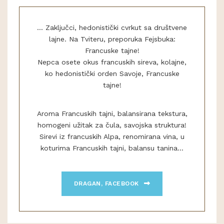
... Zaključci, hedonistički cvrkut sa društvene
lajne. Na Tviteru, preporuka Fejsbuka:
Francuske tajne!
Nepca osete okus francuskih sireva, kolajne,
ko hedonistički orden Savoje, Francuske
tajne!
Aroma Francuskih tajni, balansirana tekstura,
homogeni užitak za čula, savojska struktura!
Sirevi iz francuskih Alpa, renomirana vina, u
koturima Francuskih tajni, balansu tanina...
DRAGAN, FACEBOOK