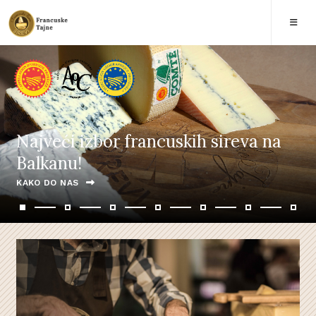
Najveći izbor francuskih sireva na
Balkanu!
KAKO DO NAS