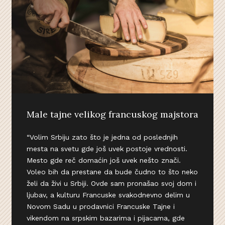
Male tajne velikog francuskog majstora
“Volim Srbiju zato što je jedna od poslednjih
mesta na svetu gde još uvek postoje vrednosti.
Mesto gde reč domaćin još uvek nešto znači.
Voleo bih da prestane da bude čudno to što neko
želi da živi u Srbiji. Ovde sam pronašao svoj dom i
ljubav, a kulturu Francuske svakodnevno delim u
Novom Sadu u prodavnici Francuske Tajne i
vikendom na srpskim bazarima i pijacama, gde