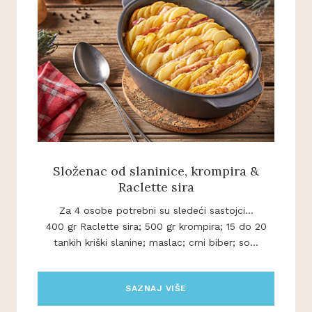
Složenac od slaninice, krompira &
Raclette sira
Za 4 osobe potrebni su sledeći sastojci...
400 gr Raclette sira; 500 gr krompira; 15 do 20
tankih kriški slanine; maslac; crni biber; so...
SAZNAJ VIŠE