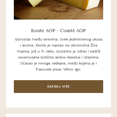
Konte AOP - Comté AOP
Gorostas među sirevima. Uvek jedinstvenog ukusa
i arome, Konte je nastao na obroncima Žira
masiva, još u 11. veku. Izuzetno je zdrav i sadrži
neverovatne količine amino-kiselina i vitamina.
Očarao je mnoge velikane, među kojima je i
francuski pisac Viktor Igo.
SAZNAJ VIŠE