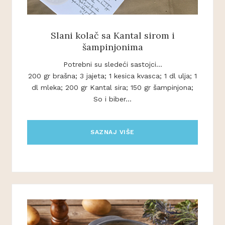
Slani kolač sa Kantal sirom i
šampinjonima
Potrebni su sledeći sastojci...
200 gr brašna; 3 jajeta; 1 kesica kvasca; 1 dl ulja; 1
dl mleka; 200 gr Kantal sira; 150 gr šampinjona;
So i biber...
SAZNAJ VIŠE