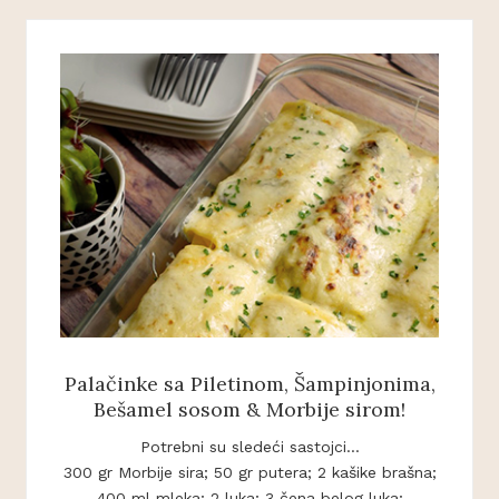
Palačinke sa Piletinom, Šampinjonima,
Bešamel sosom & Morbije sirom!
Potrebni su sledeći sastojci...
300 gr Morbije sira; 50 gr putera; 2 kašike brašna;
400 ml mleka; 2 luka; 3 čena belog luka;