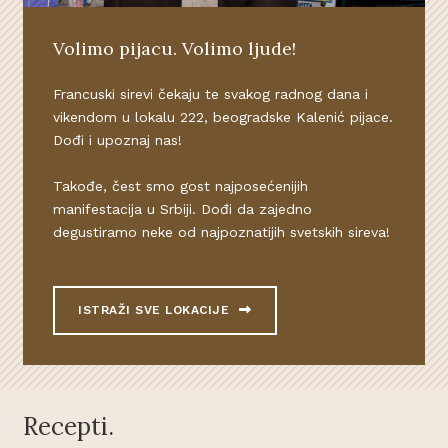
Volimo pijacu. Volimo ljude!
Francuski sirevi čekaju te svakog radnog dana i
vikendom u lokalu 222, beogradske Kalenić pijace.
Dođi i upoznaj nas!
Takođe, čest smo gost najposećenijih
manifestacija u Srbiji. Dođi da zajedno
degustiramo neke od najpoznatijih svetskih sireva!
ISTRAŽI SVE LOKACIJE
Recepti.