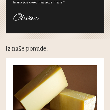
hrana još uvek ima ukus hrane.”
Iz naše ponude.