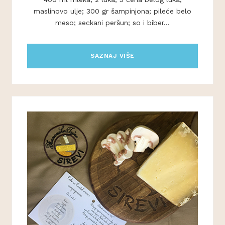
maslinovo ulje; 300 gr šampinjona; pileće belo
meso; seckani peršun; so i biber...
SAZNAJ VIŠE