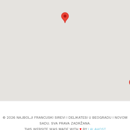
© 2026 NAJBOLJI FRANCUSKI SIREVI I DELIKATESI U BEOGRADU I NOVOM
SADU. SVA PRAVA ZADRŽANA.
THIS WEBSITE WAS MADE WITH
♥
BY
LALAHOST