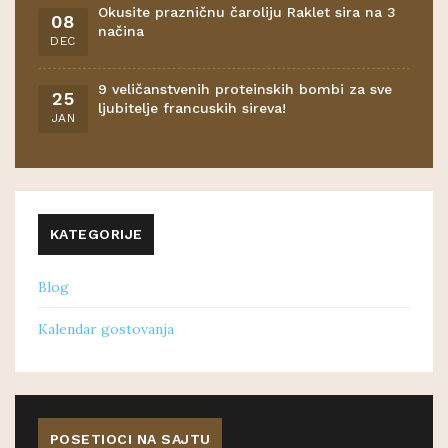
Okusite prazničnu čaroliju Raklet sira na 3
08
načina
DEC
9 veličanstvenih proteinskih bombi za sve
25
ljubitelje francuskih sireva!
JAN
KATEGORIJE
Blog
Kalendar gostovanja
POSETIOCI NA SAJTU