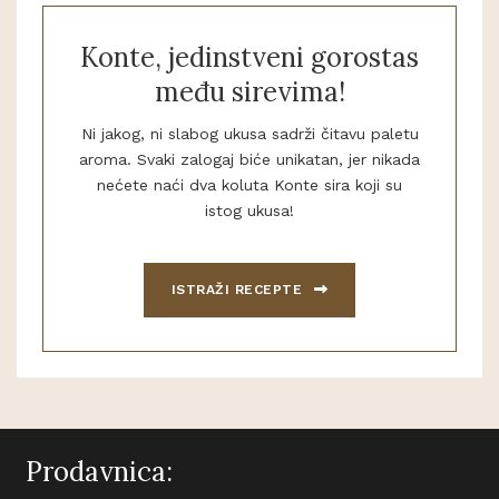
Konte, jedinstveni gorostas
među sirevima!
Ni jakog, ni slabog ukusa sadrži čitavu paletu
aroma. Svaki zalogaj biće unikatan, jer nikada
nećete naći dva koluta Konte sira koji su
istog ukusa!
ISTRAŽI RECEPTE
Prodavnica: