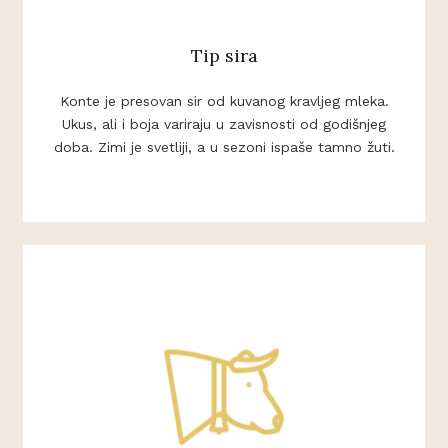
Tip sira
Konte je presovan sir od kuvanog kravljeg mleka.
Ukus, ali i boja variraju u zavisnosti od godišnjeg
doba. Zimi je svetliji, a u sezoni ispaše tamno žuti.