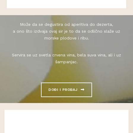
Može da se degustira od aperitiva do dezerta,
a ono što izdvaja ovaj sir je to da se odlično slaže uz
morske plodove i ribu.
Servira se uz svetla crvena vina, bela suva vina, ali i uz
šampanjac.
DOĐI I PROBAJ