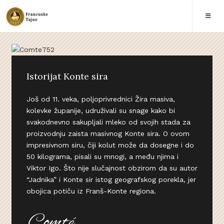
Istorijat Konte sira
Još od 11. veka, poljoprivrednici Žira masiva,
kolevke županije, udruživali su snage kako bi
svakodnevno sakupljali mleko od svojih stada za
proizvodnju zaista masivnog Konte sira. O ovom
impresivnom siru, čiji kolut može da dosegne i do
50 kilograma, pisali su mnogi, a među njima i
Viktor Igo. Što nije slučajnost obzirom da su autor
“Jadnika” i Konte sir istog geografskog porekla, jer
obojica potiču iz Franš-Konte regiona.