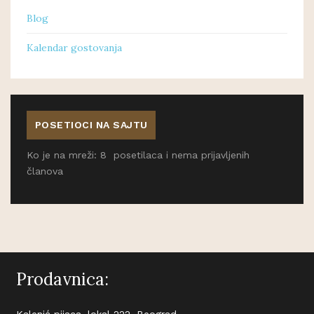
Blog
Kalendar gostovanja
POSETIOCI NA SAJTU
Ko je na mreži: 8 posetilaca i nema prijavljenih
članova
Prodavnica:
Kalenić pijaca, lokal 222, Beograd