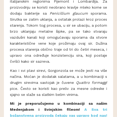
italijanskim regionima Pijemont i Lombardija. Za
proizvodnju se koristi neobrano kravlje mleko kome se
dodaju bakterije sa
Penicillium glaucum
sporama.
Sirutka se zatim uklanja, a ostatak prolazi kroz proces
starenja. Tokom tog procesa, u sir se ubaciju, a potom
brzo uklanjaju metalne šipke, pa se tako stvaraju
vazdušni kanali koji omogućavaju sporama da stvore
karakteristične vene koje prožimaju ovaj sir. Dužina
procesa starenja obično traje od tri do četiri meseca, i
upravo ona određuje konzistenciju sira, koji postaje
čvršći kako sir sazreva.
Kao i svi plavi sirevi, Gorgonzola se može jesti na više
načina. Moćan je dodatak salatama, a u kombinaciji s
drugim sirevima sastojak je čuvene
Quattro formaggi
pice. Često se koristi kao preliv za mesne odreske i
sjajno se slaže sa slatkim belim vinima.
Mi je preporučujemo u kombinaciji sa našim
Medenjakom i Svinjskim fileom!
A Sva tri
božanstvena proizvoda čekaju vas upravo kod nas!