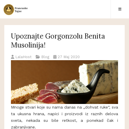
Upoznajte Gorgonzolu Benita
Musolinija!
LalaHost
Blog
27 Maj 2020
Mnoge stvari koje su nama danas na „dohvat ruke“, sva
ta ukusna hrana, napici i proizvodi iz raznih delova
sveta, nekada su bile retkost, a ponekad čak i
zabranjivane.