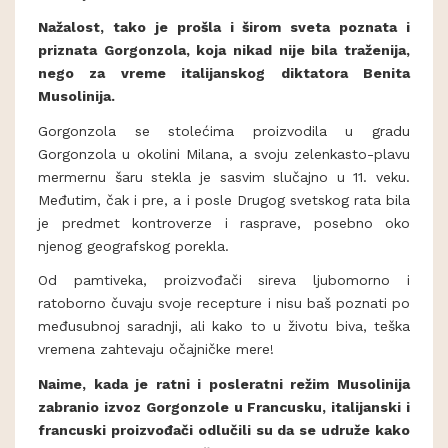
Nažalost, tako je prošla i širom sveta poznata i
priznata Gorgonzola, koja nikad nije bila traženija,
nego za vreme italijanskog diktatora Benita
Musolinija.
Gorgonzola se stolećima proizvodila u gradu
Gorgonzola u okolini Milana, a svoju zelenkasto-plavu
mermernu šaru stekla je sasvim slučajno u 11. veku.
Međutim, čak i pre, a i posle Drugog svetskog rata bila
je predmet kontroverze i rasprave, posebno oko
njenog geografskog porekla.
Od pamtiveka, proizvođači sireva ljubomorno i
ratoborno čuvaju svoje recepture i nisu baš poznati po
međusubnoj saradnji, ali kako to u životu biva, teška
vremena zahtevaju očajničke mere!
Naime, kada je ratni i posleratni režim Musolinija
zabranio izvoz Gorgonzole u Francusku, italijanski i
francuski proizvođači odlučili su da se udruže kako