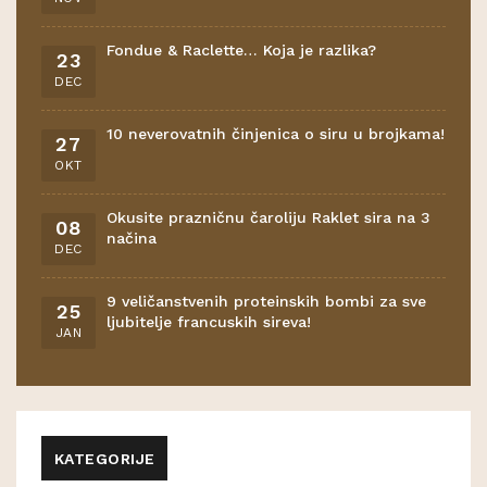
Fondue & Raclette… Koja je razlika?
23
DEC
10 neverovatnih činjenica o siru u brojkama!
27
OKT
Okusite prazničnu čaroliju Raklet sira na 3
08
načina
DEC
9 veličanstvenih proteinskih bombi za sve
25
ljubitelje francuskih sireva!
JAN
KATEGORIJE