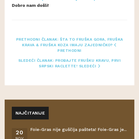
Dobro nam došli!
PRETHODNI ČLANAK: ŠTA TO FRUŠKA GORA, FRUŠKA
KRAVA & FRUŠKA KOZA IMAJU ZAJEDNIČKO?
PRETHODNI
SLEDEĆI ČLANAK: PROBAJTE FRUŠKU KRAVU, PRVI
SRPSKI RACLETTE!
SLEDEĆI
NAJČITANIJE
Foie-Gras nije guščija pašteta! Foie-Gras je...
20
NOV