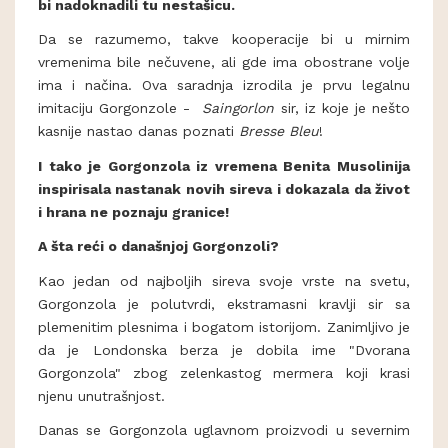
bi nadoknadili tu nestašicu.
Da se razumemo, takve kooperacije bi u mirnim
vremenima bile nečuvene, ali gde ima obostrane volje
ima i načina. Ova saradnja izrodila je prvu legalnu
imitaciju Gorgonzole -
Saingorlon
sir, iz koje je nešto
kasnije nastao danas poznati
Bresse Bleu
!
I tako je Gorgonzola iz vremena Benita Musolinija
inspirisala nastanak novih sireva i dokazala da život
i hrana ne poznaju granice!
A šta reći o današnjoj Gorgonzoli?
Kao jedan od najboljih sireva svoje vrste na svetu,
Gorgonzola je polutvrdi, ekstramasni kravlji sir sa
plemenitim plesnima i bogatom istorijom. Zanimljivo je
da je Londonska berza je dobila ime "Dvorana
Gorgonzola" zbog zelenkastog mermera koji krasi
njenu unutrašnjost.
Danas se Gorgonzola uglavnom proizvodi u severnim