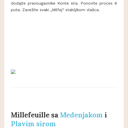
dodajte pravougaonike Konte sira. Ponovite proces 6
puta. Zavežite svaki „Milfej“ stabljikom vlašca.
Millefeuille sa
Medenjakom
i
Plavim sirom