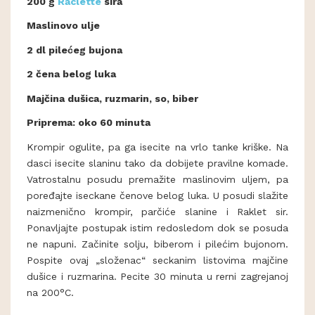
200 g
Raclette
sira
Maslinovo ulje
2 dl pilećeg bujona
2 čena belog luka
Majčina dušica, ruzmarin, so, biber
Priprema: oko 60 minuta
Krompir ogulite, pa ga isecite na vrlo tanke kriške. Na
dasci isecite slaninu tako da dobijete pravilne komade.
Vatrostalnu posudu premažite maslinovim uljem, pa
poređajte iseckane čenove belog luka. U posudi slažite
naizmenično krompir, parčiće slanine i Raklet sir.
Ponavljajte postupak istim redosledom dok se posuda
ne napuni. Začinite solju, biberom i pilećim bujonom.
Pospite ovaj „složenac“ seckanim listovima majčine
dušice i ruzmarina. Pecite 30 minuta u rerni zagrejanoj
na 200°C.