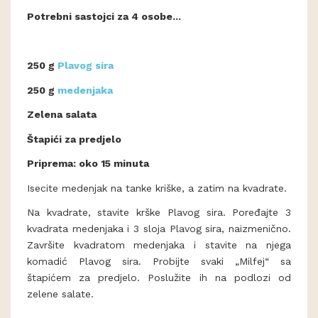
Potrebni sastojci za 4 osobe...
250 g
Plavog sira
250 g
medenjaka
Zelena salata
Štapići za predjelo
Priprema: oko 15 minuta
Isecite medenjak na tanke kriške, a zatim na kvadrate.
Na kvadrate, stavite krške Plavog sira. Poređajte 3
kvadrata medenjaka i 3 sloja Plavog sira, naizmenično.
Završite kvadratom medenjaka i stavite na njega
komadić Plavog sira. Probijte svaki „Milfej“ sa
štapićem za predjelo. Poslužite ih na podlozi od
zelene salate.