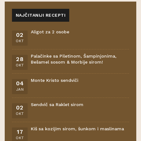
NAJČITANIJI RECEPTI
Aligot za 2 osobe
02
OKT
Palačinke sa Piletinom, Šampinjonima,
28
Bešamel sosom & Morbije sirom!
OKT
Monte Kristo sendviči
04
JAN
Sendvič sa Raklet sirom
02
OKT
Kiš sa kozijim sirom, šunkom i maslinama
17
OKT