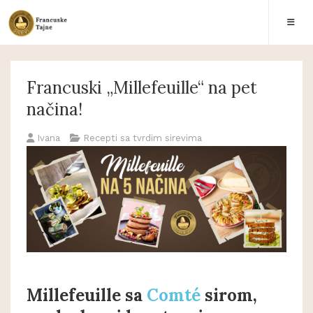
Francuski „Millefeuille“ na pet
načina!
Ivana
Recepti sa tvrdim sirevima
Millefeuille sa
Comté
sirom,