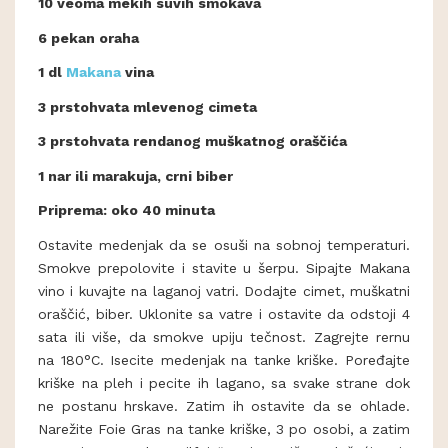
10 veoma mekih suvih smokava
6 pekan oraha
1 dl
Makana
vina
3 prstohvata mlevenog cimeta
3 prstohvata rendanog muškatnog oraščića
1 nar ili marakuja, crni biber
Priprema: oko 40 minuta
Ostavite medenjak da se osuši na sobnoj temperaturi.
Smokve prepolovite i stavite u šerpu. Sipajte Makana
vino i kuvajte na laganoj vatri. Dodajte cimet, muškatni
oraščić, biber. Uklonite sa vatre i ostavite da odstoji 4
sata ili više, da smokve upiju tečnost. Zagrejte rernu
na 180°C. Isecite medenjak na tanke kriške. Poređajte
kriške na pleh i pecite ih lagano, sa svake strane dok
ne postanu hrskave. Zatim ih ostavite da se ohlade.
Narežite Foie Gras na tanke kriške, 3 po osobi, a zatim