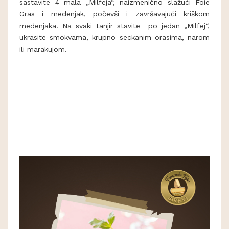
sastavite 4 mala „Milfeja“, naizmenično slažući Foie
Gras i medenjak, počevši i završavajući kriškom
medenjaka. Na svaki tanjir stavite po jedan „Milfej“,
ukrasite smokvama, krupno seckanim orasima, narom
ili marakujom.