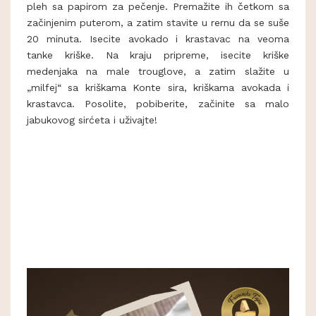
pleh sa papirom za pečenje. Premažite ih četkom sa
začinjenim puterom, a zatim stavite u rernu da se suše
20 minuta. Isecite avokado i krastavac na veoma
tanke kriške. Na kraju pripreme, isecite kriške
medenjaka na male trouglove, a zatim slažite u
„milfej“ sa kriškama Konte sira, kriškama avokada i
krastavca. Posolite, pobiberite, začinite sa malo
jabukovog sirćeta i uživajte!