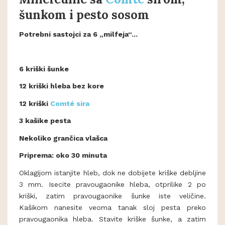
šunkom i pesto sosom
Potrebni sastojci za 6 „milfeja“...
6 kriški šunke
12 kriški hleba bez kore
12 kriški
Comté sira
3 kašike pesta
Nekoliko grančica vlašca
Priprema: oko 30 minuta
Oklagijom istanjite hleb, dok ne dobijete kriške debljine
3 mm. Isecite pravougaonike hleba, otprilike 2 po
kriški, zatim pravougaonike šunke iste veličine.
Kašikom nanesite veoma tanak sloj pesta preko
pravougaonika hleba. Stavite kriške šunke, a zatim