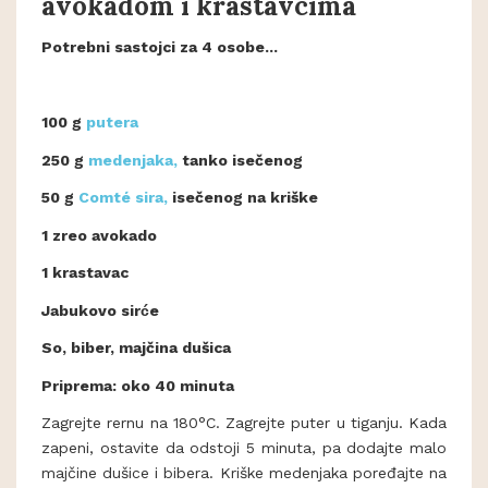
avokadom i krastavcima
Potrebni sastojci za 4 osobe...
100 g
putera
250 g
medenjaka,
tanko isečenog
50 g
Comté sira,
isečenog na kriške
1 zreo avokado
1 krastavac
Jabukovo sirće
So, biber, majčina dušica
Priprema: oko 40 minuta
Zagrejte rernu na 180°C. Zagrejte puter u tiganju. Kada
zapeni, ostavite da odstoji 5 minuta, pa dodajte malo
majčine dušice i bibera. Kriške medenjaka poređajte na